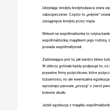
Udzielając kredytu kredytodawca stara się
zabezpieczenie. Często to „jedynie” oświ
zaciągnięcie kredytu przez męża.
Weksel na współmałżonka to rutyna ban
współmałżonka, majątkiem jego rodziny, 
posiada współmałżonek.
Zadziwiające jest to, jak bardzo łatwo lu
W obliczu gotówki każdy podpisuje to, c
prywatne firmy pożyczkowe, które pożycza
tożsamości, no ale ewentualna egzekucja
wyrośnięci panowie „proszą” o zwrot pie
bolesne skutki.
Jeżeli egzekucja z majątku współmałżonka 