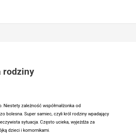
 rodziny
go. Niestety zależność współmałżonka od
o bolesna. Super samiec, czyli król rodziny wpadający
rzeczywista sytuacja. Często ucieka, wyjeżdża za
ójką dzieci i komornikami.