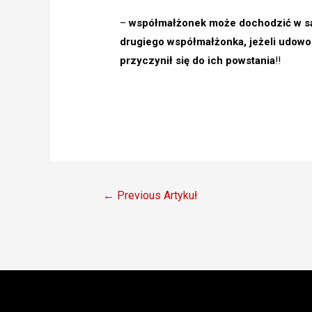
–
współmałżonek może dochodzić w sąd
drugiego współmałżonka, jeżeli udowodn
przyczynił się do ich powstania
!!
Nawigacja
←
Previous Artykuł
wpisu