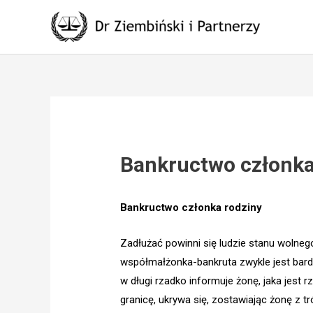
Skip
to
content
Bankructwo członka
Bankructwo członka rodziny
Zadłużać powinni się ludzie stanu wolne
współmałżonka-bankruta zwykle jest bardz
w długi rzadko informuje żonę, jaka jest 
granicę, ukrywa się, zostawiając żonę z tr