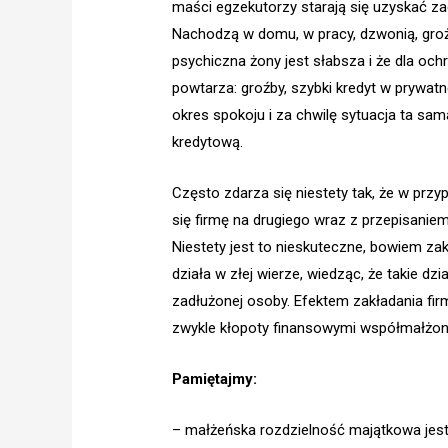
maści egzekutorzy starają się uzyskać z
Nachodzą w domu, w pracy, dzwonią, grożą
psychiczna żony jest słabsza i że dla ochr
powtarza: groźby, szybki kredyt w prywatne
okres spokoju i za chwilę sytuacja ta sa
kredytową.
Często zdarza się niestety tak, że w pr
się firmę na drugiego wraz z przepisanie
Niestety jest to nieskuteczne, bowiem zak
działa w złej wierze, wiedząc, że takie 
zadłużonej osoby. Efektem zakładania firm 
zwykle kłopoty finansowymi współmałżon
Pamiętajmy:
– małżeńska rozdzielność majątkowa jes