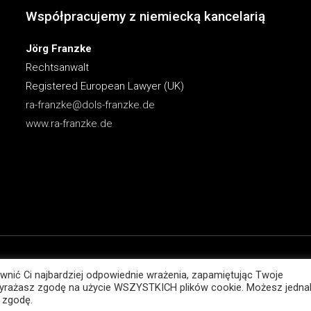
Współpracujemy z niemiecką kancelarią
Jörg Franzke
Rechtsanwalt
Registered European Lawyer (UK)
ra-franzke@dols-franzke.de
www.ra-franzke.de
Gospodarczego
wnić Ci najbardziej odpowiednie wrażenia, zapamiętując Twoje
ć układowa, ochrona majątku,
”, wyrażasz zgodę na użycie WSZYSTKICH plików cookie. Możesz jedna
 zgodę.