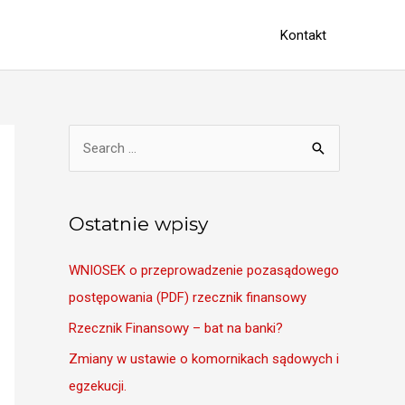
Kontakt
S
e
a
r
Ostatnie wpisy
c
WNIOSEK o przeprowadzenie pozasądowego
h
postępowania (PDF) rzecznik finansowy
f
o
Rzecznik Finansowy – bat na banki?
r
Zmiany w ustawie o komornikach sądowych i
:
egzekucji.