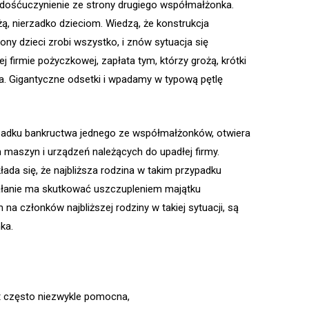
adośćuczynienie ze strony drugiego współmałżonka.
, nierzadko dzieciom. Wiedzą, że konstrukcja
ony dzieci zrobi wszystko, i znów sytuacja się
j firmie pożyczkowej, zapłata tym, którzy grożą, krótki
ma. Gigantyczne odsetki i wpadamy w typową pętlę
zypadku bankructwa jednego ze współmałżonków, otwiera
m maszyn i urządzeń należących do upadłej firmy.
łada się, że najbliższa rodzina w takim przypadku
działanie ma skutkować uszczupleniem majątku
na członków najbliższej rodziny w takiej sytuacji, są
ka.
t często niezwykle pomocna,