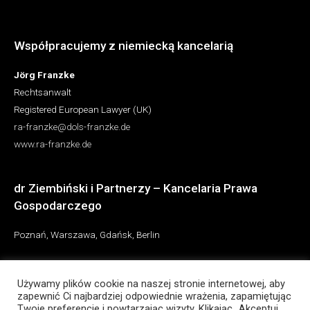
Współpracujemy z niemiecką kancelarią
Jörg Franzke
Rechtsanwalt
Registered European Lawyer (UK)
ra-franzke@dols-franzke.de
www.ra-franzke.de
dr Ziembiński i Partnerzy – Kancelaria Prawa
Gospodarczego
Poznań, Warszawa, Gdańsk, Berlin
Używamy plików cookie na naszej stronie internetowej, aby
zapewnić Ci najbardziej odpowiednie wrażenia, zapamiętując
Twoje preferencje i powtarzając wizyty. Klikając „Akceptuj