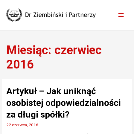
Skip
to
Main
content
Men
Miesiąc:
czerwiec
2016
Artykuł – Jak uniknąć
osobistej odpowiedzialności
za długi spółki?
22 czerwca, 2016