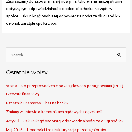
Zapraszamy do zapoznania się nowym artykułem na naszej stronie
dotyczącym odpowiedzialności osobistej członka zarządu w
spółce. Jak uniknąć osobistej odpowiedzialności za długi spółki? –
członek zarządu spółki z o.o.
S
e
a
Ostatnie wpisy
r
c
WNIOSEK o przeprowadzenie pozasądowego postępowania (PDF)
h
rzecznik finansowy
f
Rzecznik Finansowy – bat na banki?
o
Zmiany w ustawie o komornikach sądowych i egzekucji.
r
Artykuł – Jak uniknąć osobistej odpowiedzialności za długi spółki?
:
Maj 2016 – Upadłości i restrukturyzacja przedsiębiorstw.