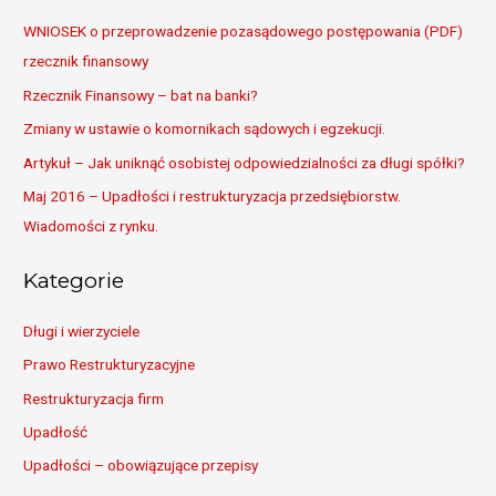
c
WNIOSEK o przeprowadzenie pozasądowego postępowania (PDF)
h
rzecznik finansowy
f
Rzecznik Finansowy – bat na banki?
o
Zmiany w ustawie o komornikach sądowych i egzekucji.
r
Artykuł – Jak uniknąć osobistej odpowiedzialności za długi spółki?
:
Maj 2016 – Upadłości i restrukturyzacja przedsiębiorstw.
Wiadomości z rynku.
Kategorie
Długi i wierzyciele
Prawo Restrukturyzacyjne
Restrukturyzacja firm
Upadłość
Upadłości – obowiązujące przepisy