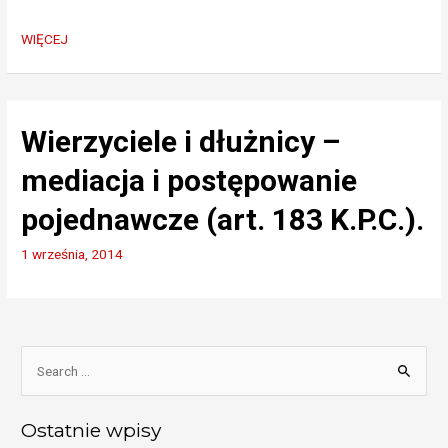
Ogłoszenie
WIĘCEJ
upadłości
Wierzyciele i dłużnicy –
mediacja i postępowanie
pojednawcze (art. 183 K.P.C.).
1 września, 2014
S
e
a
Ostatnie wpisy
r