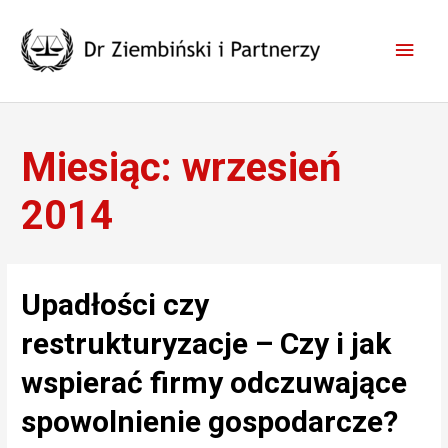
Skip
to
Main
content
Men
Miesiąc:
wrzesień
2014
Upadłości czy
restrukturyzacje – Czy i jak
wspierać firmy odczuwające
spowolnienie gospodarcze?