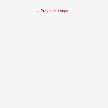
Nawigacja
←
Previous Usługa
wpisu