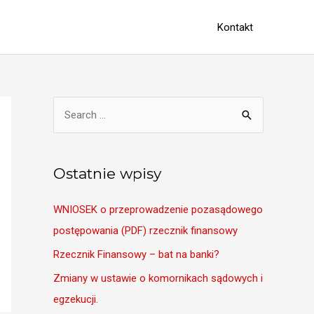
Kontakt
S
e
a
r
Ostatnie wpisy
c
WNIOSEK o przeprowadzenie pozasądowego
h
postępowania (PDF) rzecznik finansowy
f
o
Rzecznik Finansowy – bat na banki?
r
Zmiany w ustawie o komornikach sądowych i
:
egzekucji.