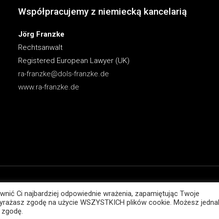
Współpracujemy z niemiecką kancelarią
Jörg Franzke
Rechtsanwalt
Registered European Lawyer (UK)
ra-franzke@dols-franzke.de
www.ra-franzke.de
Gospodarczego
wnić Ci najbardziej odpowiednie wrażenia, zapamiętując Twoje
ć układowa, ochrona majątku,
”, wyrażasz zgodę na użycie WSZYSTKICH plików cookie. Możesz jedna
 zgodę.