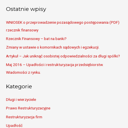
a
Ostatnie wpisy
r
c
WNIOSEK o przeprowadzenie pozasądowego postępowania (PDF)
h
rzecznik finansowy
f
Rzecznik Finansowy – bat na banki?
o
Zmiany w ustawie o komornikach sądowych i egzekucji.
r
Artykuł – Jak uniknąć osobistej odpowiedzialności za długi spółki?
:
Maj 2016 – Upadłości i restrukturyzacja przedsiębiorstw.
Wiadomości z rynku.
Kategorie
Długi i wierzyciele
Prawo Restrukturyzacyjne
Restrukturyzacja firm
Upadłość