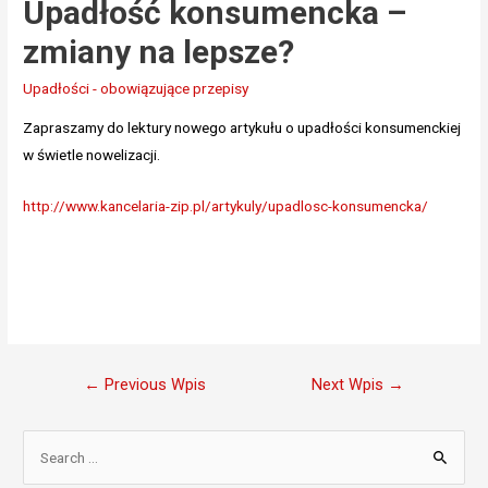
Upadłość konsumencka –
zmiany na lepsze?
Upadłości - obowiązujące przepisy
Zapraszamy do lektury nowego artykułu o upadłości konsumenckiej
w świetle nowelizacji.
http://www.kancelaria-zip.pl/artykuly/upadlosc-konsumencka/
Nawigacja
←
Previous Wpis
Next Wpis
→
wpisu
S
e