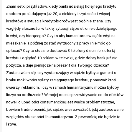
Znam setki przykładów, kiedy banki udzielają kolejnego kredytu
osobom posiadającym już 20, a niekiedy trzydzieści i więcej
kredytów, a sytuacja kredytobiorców jest ogólnie znana. Czy
względy słuszności w takiej sytuacji są po stronie udzielającego
kredyt, czy biorącego? Czy to aby humanitarne wziąć kredyt na
mieszkanie, a później zostać wyrzucony z pracy i nie móc go
spłacać? Czy to słuszne dostawać 3 telefony dziennie z ofertą
kredytu i oglądać 10 reklam w telewizji, gdzie dobry bank już nie
pożycza, a daje pieniądze na prezent dla Twojego dziecka?
Zastanawiam się, czy wystarczający w sądzie byłby argument o
braku możliwości spłaty zaciągniętego kredytu, ponieważ ktoś
uwierzył reklamom, i czy w ramach humanitaryzmu można byłoby
liczyć na oddłużenie? W mojej ocenie przewidywanie co do efektów
noweli o upadłości konsumenckiej jest wielce problematyczne,
bowiem trudno ocenić, jak sędziowie rozważać będą zastosowanie
względów słuszności i humanitaryzmu. Z pewnością nie będzie to
łatwe.