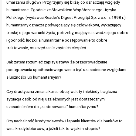
umarzaniu długów? Przyjrzyjmy się bliżej co oznaczają względy
humanitarne. Zgodnie ze Słownikiem Współczesnego Języka
Polskiego (wydawca Reader’s Digest Przegląd Sp. z o.o. z 1998 r.),
humanitarny oznacza poświęcający się człowiekowi, wykazujący
troskę o jego warunki życia, potrzeby, mający na uwadze jego dobro
i godność; ludzki, a humanitarne postępowanie to dobre
traktowanie, oszczędzanie zbytnich cierpień.
Jak zatem rozumieć zapisy ustawy, że przeprowadzenie
postępowania upadłościowego winno być uzasadnione względami
słuszności lub humanitarnymi?
Czy drastyczna zmiana kursu obcej waluty i niekiedy tragiczna
sytuacja osób od niej uzależnionych jest dostatecznym
uzasadnieniem do „zastosowania” humanitaryzmu?
Czy nachalność kredytodawców i łapanki klientów dla banków to
wina kredytobiorców, a jeżeli tak to w jakim stopniu?