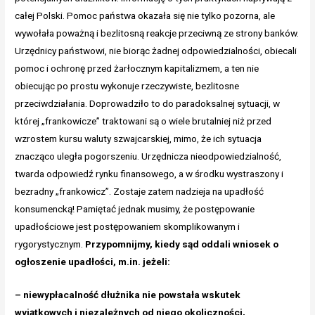
całej Polski. Pomoc państwa okazała się nie tylko pozorna, ale
wywołała poważną i bezlitosną reakcje przeciwną ze strony banków.
Urzędnicy państwowi, nie biorąc żadnej odpowiedzialności, obiecali
pomoc i ochronę przed żarłocznym kapitalizmem, a ten nie
obiecując po prostu wykonuje rzeczywiste, bezlitosne
przeciwdziałania. Doprowadziło to do paradoksalnej sytuacji, w
której „frankowicze” traktowani są o wiele brutalniej niż przed
wzrostem kursu waluty szwajcarskiej, mimo, że ich sytuacja
znacząco uległa pogorszeniu. Urzędnicza nieodpowiedzialność,
twarda odpowiedź rynku finansowego, a w środku wystraszony i
bezradny „frankowicz”. Zostaje zatem nadzieja na upadłość
konsumencką! Pamiętać jednak musimy, że postępowanie
upadłościowe jest postępowaniem skomplikowanym i
rygorystycznym.
Przypomnijmy, kiedy sąd oddali wniosek o
ogłoszenie upadłości, m.in. jeżeli:
– niewypłacalność dłużnika nie powstała wskutek
wyjątkowych i niezależnych od niego okoliczności,