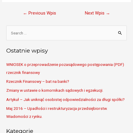
Nawigacja
←
Previous Wpis
Next Wpis
→
wpisu
S
e
a
Ostatnie wpisy
r
c
WNIOSEK o przeprowadzenie pozasądowego postępowania (PDF)
h
rzecznik finansowy
f
Rzecznik Finansowy – bat na banki?
o
Zmiany w ustawie o komornikach sądowych i egzekucji.
r
Artykuł – Jak uniknąć osobistej odpowiedzialności za długi spółki?
:
Maj 2016 – Upadłości i restrukturyzacja przedsiębiorstw.
Wiadomości z rynku.
Kategorie