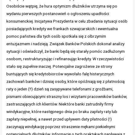
Osobiście wątpię, że hura optymizm dłużników utrzyma się po
wydaniu pierwszych postanowień o ogłoszeniu upadłości
konsumenckiej. Inicjatywa Prezydenta w celu zbadania sytuacji osób
posiadających kredyty we frankach szwajcarskich i ewentualna
pomoc państwa dla tych osób spotkała się z olbrzymim
entuzjazmem i nadzieją. Związek Banków Polskich dokonał analizy
sytuacji i oświadczył, że banki będą się starały pomóc zadłużonym
osobom, restrukturyzując i refinansując kredyty. W rzeczywistości
stało się zupełnie inaczej. Potencjalne zagrożenie ze strony
buntujących się kredytobiorców wywołało falę histerycznych
zachowań banków i dzisiaj osoby, które opóźniają się z płatnością
raty o jeden (!!) dzień są zasypywane telefonami z groźbami,
pismami obiecującymi straszny los i wizytami pracowników banków,
zastraszających ich klientów. Niektóre banki zatrudniły firmy
windykacyjne, które następnego dnia po braku zapłaty raty lub
zapłaty niepełnej, a nawet przed upływem daty płatności (!)
zaczynają windykację poprzez straszenie mękami piekielnymi
potencjalnych dłużników. Informację o tych praktykach napływają z