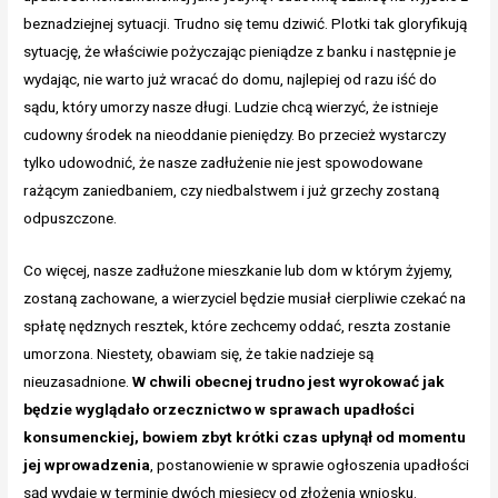
beznadziejnej sytuacji. Trudno się temu dziwić. Plotki tak gloryfikują
sytuację, że właściwie pożyczając pieniądze z banku i następnie je
wydając, nie warto już wracać do domu, najlepiej od razu iść do
sądu, który umorzy nasze długi. Ludzie chcą wierzyć, że istnieje
cudowny środek na nieoddanie pieniędzy. Bo przecież wystarczy
tylko udowodnić, że nasze zadłużenie nie jest spowodowane
rażącym zaniedbaniem, czy niedbalstwem i już grzechy zostaną
odpuszczone.
Co więcej, nasze zadłużone mieszkanie lub dom w którym żyjemy,
zostaną zachowane, a wierzyciel będzie musiał cierpliwie czekać na
spłatę nędznych resztek, które zechcemy oddać, reszta zostanie
umorzona. Niestety, obawiam się, że takie nadzieje są
nieuzasadnione.
W chwili obecnej trudno jest wyrokować jak
będzie wyglądało orzecznictwo w sprawach upadłości
konsumenckiej, bowiem zbyt krótki czas upłynął od momentu
jej wprowadzenia
, postanowienie w sprawie ogłoszenia upadłości
sąd wydaje w terminie dwóch miesięcy od złożenia wniosku.