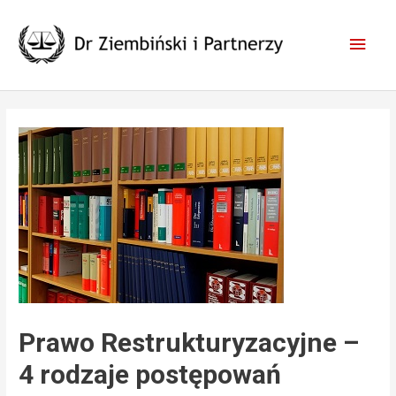
Skip
to
Main
content
Men
Prawo Restrukturyzacyjne –
4 rodzaje postępowań