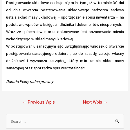
Postępowanie układowe cechuje się m.in. tym , iż w terminie 30 dni
od dnia otwarcia postępowania układowego nadzorca sądowy
ustala skład masy układowej – sporządzenie spisu inwentarza – na
podstawie wpisów w księgach dłużnika i dokumentów niespornych.
Wraz ze spisem inwentarza dokonywane jest oszacowanie mienia
wchodzącego w skład masy układowej.
W postępowaniu sanacyjnym sąd uwzględniając wniosek o otwarcie
postępowania sanacyjnego odbiera , co do zasady, zarząd własny
dłużnikowi i wyznacza zarządcę, który m.in. ustala skład masy
sanacyjnej oraz sporządza spis wierzytelności.
Danuta Feldy radca prawny
Nawigacja
←
Previous Wpis
Next Wpis
→
wpisu
S
e