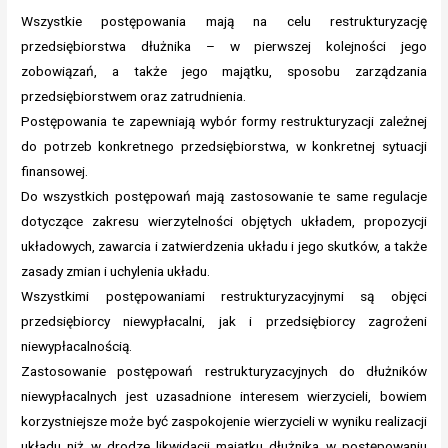
Wszystkie postępowania mają na celu restrukturyzację
przedsiębiorstwa dłużnika – w pierwszej kolejności jego
zobowiązań, a także jego majątku, sposobu zarządzania
przedsiębiorstwem oraz zatrudnienia.
Postępowania te zapewniają wybór formy restrukturyzacji zależnej
do potrzeb konkretnego przedsiębiorstwa, w konkretnej sytuacji
finansowej.
Do wszystkich postępowań mają zastosowanie te same regulacje
dotyczące zakresu wierzytelności objętych układem, propozycji
układowych, zawarcia i zatwierdzenia układu i jego skutków, a także
zasady zmian i uchylenia układu.
Wszystkimi postępowaniami restrukturyzacyjnymi są objęci
przedsiębiorcy niewypłacalni, jak i przedsiębiorcy zagrożeni
niewypłacalnością.
Zastosowanie postępowań restrukturyzacyjnych do dłużników
niewypłacalnych jest uzasadnione interesem wierzycieli, bowiem
korzystniejsze może być zaspokojenie wierzycieli w wyniku realizacji
układu niż w drodze likwidacji majątku dłużnika w postępowaniu